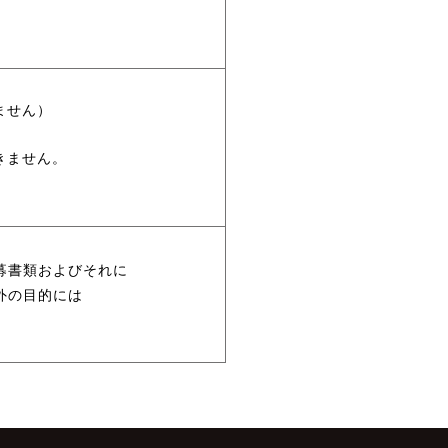
ません）
きません。
募書類およびそれに
外の目的には