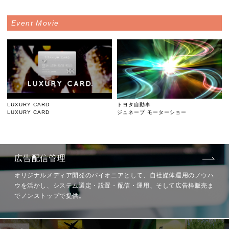
Event Movie
LUXURY CARD
トヨタ自動車
LUXURY CARD
ジュネーブ モーターショー
広告配信管理
オリジナルメディア開発の
パイオニアとして、
自社媒体運用のノウハ
ウを活かし、
システム選定・設置・配信・運用、
そして広告枠販売ま
でノンストップで提供。