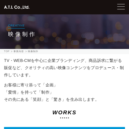
CREATIVE
映像制作
TOP
事業内容
映像制作
TV・WEB-CMを中心に企業ブランディング、
商品訴求に繋がる
販促など、
クオリティの高い映像コンテンツを
プロデュース・制
作しています。
お客様に寄り添って「企画」
「愛情」を持って「制作」
その先にある「笑顔」と「驚き」を生み出します。
WORKS