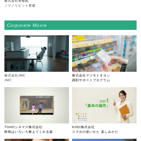
株式会社車検館
ノリノリピット君篇
Corporate Movie
株式会社JMC
株式会社マツモトキヨシ
JMC
調剤サポートプログラム
TOHOシネマズ株式会社
KDDI株式会社
映画はいろいろ教えてくれる篇
スマホの使いかた 楽しみかた