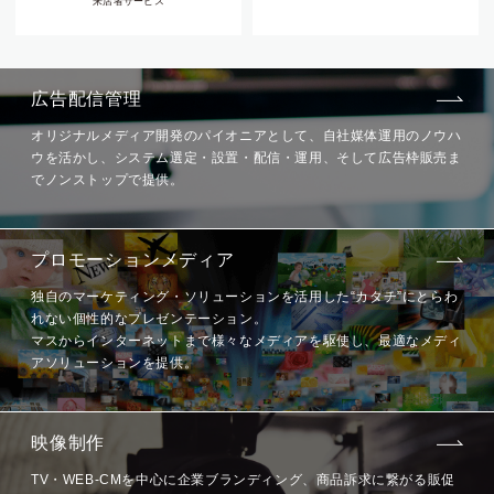
来店者サービス
広告配信管理
オリジナルメディア開発の
パイオニアとして、
自社媒体運用のノウハ
ウを活かし、
システム選定・設置・配信・運用、
そして広告枠販売ま
でノンストップで提供。
プロモーション
メディア
独自のマーケティング・ソリューション
を活用した“カタチ”に
とらわ
れない
個性的なプレゼンテーション。
マスからインターネットまで
様々なメディアを駆使し、
最適なメディ
アソリューションを提供。
映像制作
TV・WEB-CMを中心に
企業ブランディング、
商品訴求に繋がる販促