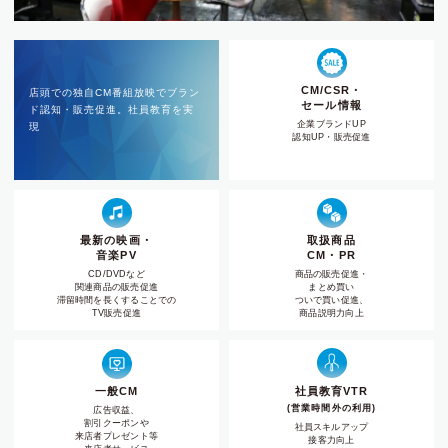
CM/CSR・
店頭での独自CM番組放映でブラン
セール情報
ド認知・販売促進。社員教育を実
企業ブランドUP
現
認知UP・販売促進
最新の映画・
取扱商品
音楽PV
CM・PR
CD/DVDなど
商品の販売促進・
関連商品の販売促進
まとめ買い
滞留時間を長くすることでの
ついで買い促進、
TV販売促進
商品説明力向上
一般CM
社員教育VTR
(営業時間外の利用)
広告収益、
割引クーポンや
社員スキルアップ
来店者プレゼント等
接客力向上